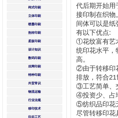
代后期开始用
柯式印刷
接印制在织物
立体印刷
间体可以是纸
喷墨印刷
有以下优点:
热转印刷
①花纹富有艺
柔版印刷
统印花水平，
设计知识
高。
数码印刷
丝网印刷
②由于转移印
特种印刷
排放，符合2
外贸常识
③工艺简单、
物流运输
④投资少、占
行业法规
⑤纺织品印花
移印技术
尽管转移印花
印后工艺