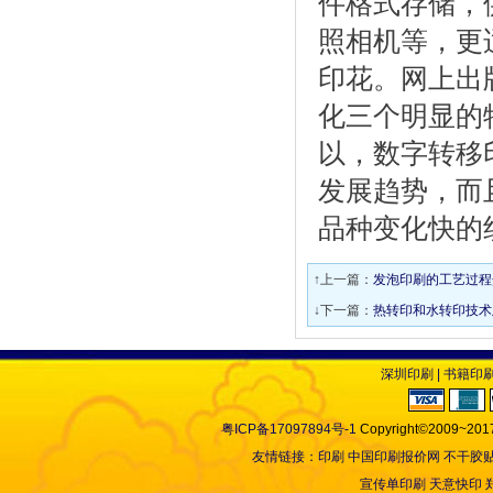
件格式存储，
照相机等，更
印花。网上出
化三个明显的
以，数字转移
发展趋势，而
品种变化快的
↑上一篇：
发泡印刷的工艺过程
↓下一篇：
热转印和水转印技术
深圳印刷
|
书籍印
粤ICP备17097894号-1
Copyright©2009~2017
友情链接：
印刷
中国印刷报价网
不干胶
宣传单印刷
天意快印