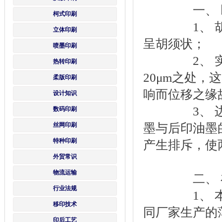
一、 凹版
柯式印刷
1、 胡须
立体印刷
呈胡须状；
喷墨印刷
2、 实
热转印刷
20μm之处
柔版印刷
响而位移之缘
设计知识
3、 边缘
数码印刷
丝网印刷
墨与后印油墨
特种印刷
产生排斥，使
外贸常识
物流运输
二、 在凹
行业法规
1、 本身的
移印技术
同厂家生产的
印后工艺