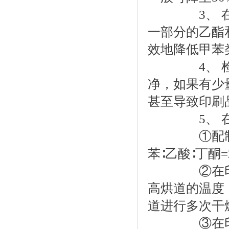
3、 在溶解
一部分的乙酯和
效地降低甲苯
4、 检查
净，如果有少
甚至导致印刷
5、 在印
①配制稀释
苯∶乙酸∶丁酮=
②在印刷的
高烘道的温度
道进行多次干
③在印刷的