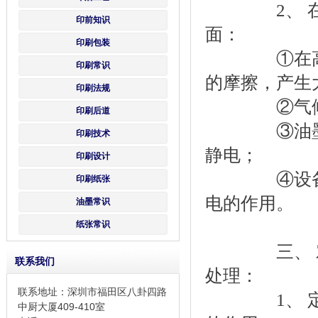
2、 
印前知识
面：
印刷包装
①在高速印
印刷常识
的摩擦，产生
印刷法规
②气候干
印刷后道
③油墨本身
印刷技术
静电；
印刷设计
④设备的抗
印刷纸张
电的作用。
油墨常识
纸张常识
三、 对于
联系我们
处理：
联系地址：深圳市福田区八卦四路
1、 定期
中厨大厦409-410室