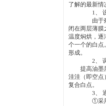
了解的最新情
1、 设法
由于残留在
闭在两层薄膜
温度焖烘，逐
个一个的白点
形成。
2、 调整
提高油墨层
洼洼（即空点
复合白点。
3、 通过
①采用“