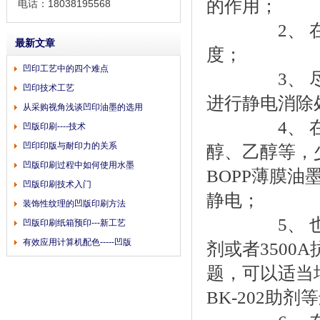
的作用；
电话：18038195568
2、 在气
最新文章
度；
凹印工艺中的四个难点
3、 尽量
凹印技术工艺
进行静电消除
从采购视角浅谈凹印油墨的选用
4、 在稀
凹版印刷----技术
凹印印版与耐印力的关系
醇、乙醇等，
凹版印刷过程中如何使用水墨
BOPP薄膜油
凹版印刷技术入门
静电；
装饰性纹理的凹版印刷方法
5、 也可
凹版印刷纸箱预印---新工艺
有效应用计算机配色-----凹版
剂或者3500
题，可以适当
BK-202助