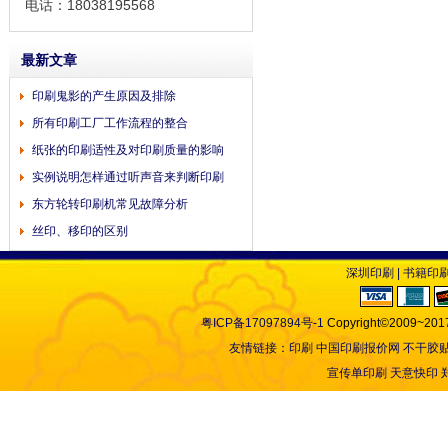
电话：18038195568
最新文章
印刷鬼影的产生原因及排除
所有印刷工厂工作流程的整合
纸张的印刷适性及对印刷质量的影响
实例说明怎样通过听声音来判断印刷
东方轮转印刷机常见故障分析
丝印、移印的区别
深圳印刷
|
书籍印
粤ICP备17097894号-1
Copyright©2009~2017
友情链接：
印刷
中国印刷报价网
不干胶
宣传单印刷
天意快印